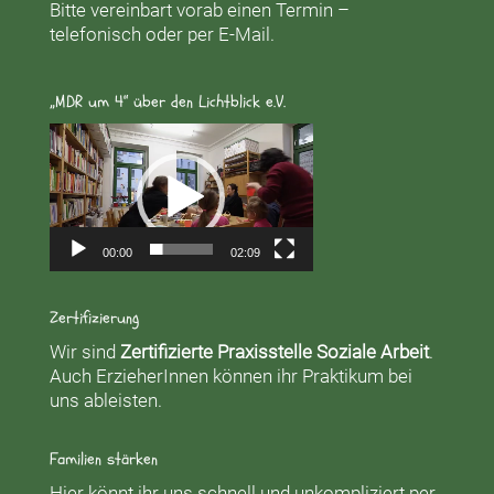
Bitte vereinbart vorab einen Termin –
telefonisch oder per E-Mail.
„MDR um 4“ über den Lichtblick e.V.
Video-
Player
00:00
02:09
Zertifizierung
Wir sind
Zertifizierte Praxisstelle Soziale Arbeit
.
Auch ErzieherInnen können ihr Praktikum bei
uns ableisten.
Familien stärken
Hier könnt ihr uns schnell und unkompliziert per