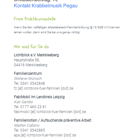
Kontakt Krabbelmusik Pegau
Freie Praktikumsstelle
Wenn Sie den vielfältigen Arbeitsbereich Familienbildung (§ 16 SGB VIII) kennen
lernen wollen, dann sind Sie bei uns genau richtig!
Wir sind für Sie da
Lichtblick e.V. Markkleeberg
Hauptstraße 56,
04416 Markkleeberg
Familienzentrum
Stefanie Wünsch
Tel. 0341 3542848
fz [at] lichtblick-fuer-familien [dot] de
FabiMobil im Landkreis Leipzig
Kati Gantke
Tel. 0177 460 23 61
fabimobil [at] lichtblick-fuer-familien [dot] de
Familienlotsin / Aufsuchende präventive Arbeit
Madlen Caßens
Tel. 0341 3542865
apa [at] lichtblick-fuer-familien [dot] de