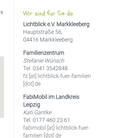
is
Wir sind für Sie da
Lichtblick e.V. Markkleeberg
Hauptstraße 56,
04416 Markkleeberg
Office 365
Outlook Live
Familienzentrum
Stefanie Wünsch
Tel. 0341 3542848
fz [at] lichtblick-fuer-familien
[dot] de
FabiMobil im Landkreis
Leipzig
Kati Gantke
Tel. 0177 460 23 61
fabimobil [at] lichtblick-fuer-
familien [dot] de