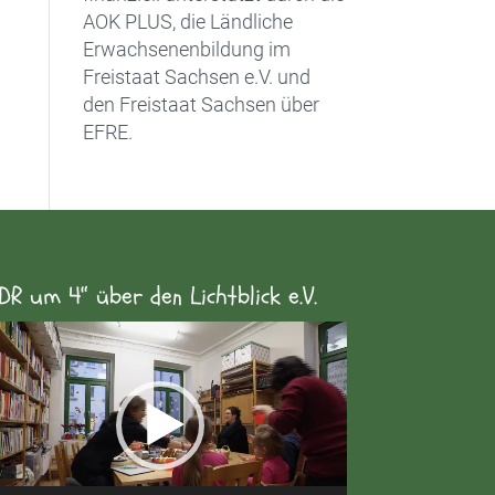
AOK PLUS, die Ländliche
Erwachsenenbildung im
Freistaat Sachsen e.V. und
den Freistaat Sachsen über
EFRE.
DR um 4“ über den Lichtblick e.V.
eo-
yer