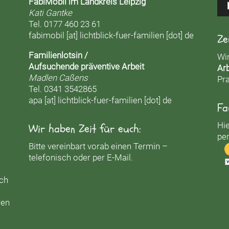
FabiMobil im Landkreis Leipzig
Kati Gantke
Tel. 0177 460 23 61
fabimobil [at] lichtblick-fuer-familien [dot] de
Ze
Familienlotsin /
Wi
Aufsuchende präventive Arbeit
Arb
Madlen Caßens
Pra
Tel. 0341 3542865
apa [at] lichtblick-fuer-familien [dot] de
Fa
Hie
Wir haben Zeit für euch:
per
Bitte vereinbart vorab einen Termin –
telefonisch oder per E-Mail.
uch
ren