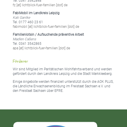
Tel. 0341 3542848
fz [at] lichtblick-fuer-familien [dot] de
FabiMobil im Landkreis Leipzig
Kati Gantke
Tel. 0177 460 23 61
fabimobil [at] lichtblick-fuer-familien [dot] de
Familienlotsin / Aufsuchende präventive Arbeit
Madlen Caßens
Tel. 0341 3542865
apa [at] lichtblick-fuer-familien [dot] de
Förderer
Wir sind Mitglied im Paritätischen Wohlfahrtsverband und werden
gefördert durch den Landkreis Leipzig und die Stadt Markkleeberg.
Einige Angebote werden finanziell unterstützt durch die AOK PLUS,
die Ländliche Erwachsenenbildung im Freistaat Sachsen e.V. und
den Freistaat Sachsen über EFRE.