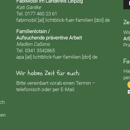
FabiMobil im Landkreis Leipzig
Kati Gantke
Tel. 0177 460 23 61
fabimobil [at] lichtblick-fuer-familien [dot] de
Ze
Familienlotsin /
Wi
Aufsuchende präventive Arbeit
Arb
Madlen Caßens
Pra
Tel. 0341 3542865
apa [at] lichtblick-fuer-familien [dot] de
Fa
Hie
Wir haben Zeit für euch:
per
Bitte vereinbart vorab einen Termin –
telefonisch oder per E-Mail.
uch
ren