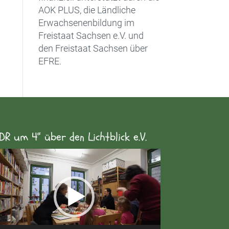
AOK PLUS, die Ländliche
Erwachsenenbildung im
Freistaat Sachsen e.V. und
den Freistaat Sachsen über
EFRE.
DR um 4“ über den Lichtblick e.V.
eo-
yer