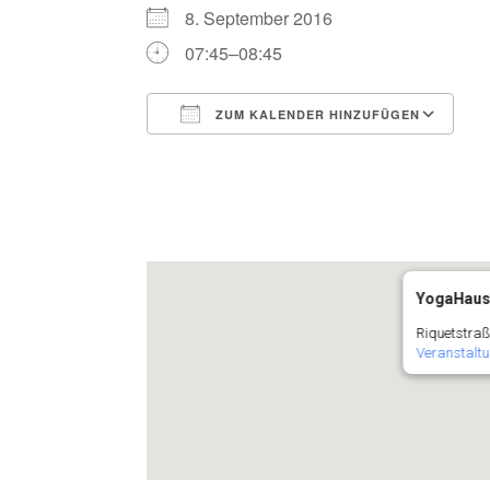
8. September 2016
07:45–08:45
ZUM KALENDER HINZUFÜGEN
ICS herunterladen
G
YogaHaus
Riquetstraß
Veranstalt