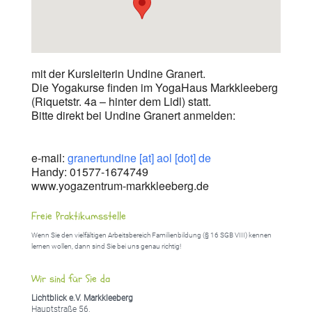
mit der Kursleiterin Undine Granert.
Die Yogakurse finden im YogaHaus Markkleeberg
(Riquetstr. 4a – hinter dem Lidl) statt.
Bitte direkt bei Undine Granert anmelden:
e-mail:
granertundine [at] aol [dot] de
Handy: 01577-1674749
www.yogazentrum-markkleeberg.de
Freie Praktikumsstelle
Wenn Sie den vielfältigen Arbeitsbereich Familienbildung (§ 16 SGB VIII) kennen
lernen wollen, dann sind Sie bei uns genau richtig!
Wir sind für Sie da
Lichtblick e.V. Markkleeberg
Hauptstraße 56,