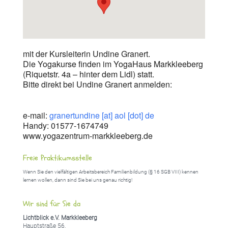
mit der Kursleiterin Undine Granert.
Die Yogakurse finden im YogaHaus Markkleeberg
(Riquetstr. 4a – hinter dem Lidl) statt.
Bitte direkt bei Undine Granert anmelden:
e-mail:
granertundine [at] aol [dot] de
Handy: 01577-1674749
www.yogazentrum-markkleeberg.de
Freie Praktikumsstelle
Wenn Sie den vielfältigen Arbeitsbereich Familienbildung (§ 16 SGB VIII) kennen
lernen wollen, dann sind Sie bei uns genau richtig!
Wir sind für Sie da
Lichtblick e.V. Markkleeberg
Hauptstraße 56,