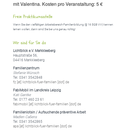
mit Valentina. Kosten pro Veranstaltung: 5 €
Freie Praktikumsstelle
Wenn Sie den vielfältigen Arbeitsbereich Familienbildung (§ 16 SGB VIII) kennen
lernen wollen, dann sind Sie bei uns genau richtig!
Wir sind für Sie da
Lichtblick e.V. Markkleeberg
Hauptstraße 56,
04416 Markkleeberg
Familienzentrum
Stefanie Wünsch
Tel. 0341 3542848
fz [at] lichtblick-fuer-familien [dot] de
FabiMobil im Landkreis Leipzig
Kati Gantke
Tel. 0177 460 23 61
fabimobil [at] lichtblick-fuer-familien [dot] de
Familienlotsin / Aufsuchende präventive Arbeit
Madlen Caßens
Tel. 0341 3542865
apa [at] lichtblick-fuer-familien [dot] de