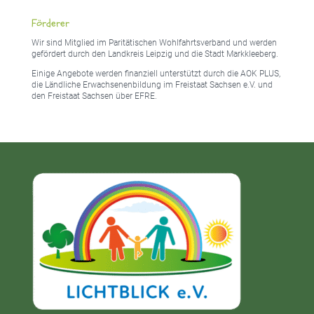
Förderer
Wir sind Mitglied im Paritätischen Wohlfahrtsverband und werden
gefördert durch den Landkreis Leipzig und die Stadt Markkleeberg.
Einige Angebote werden finanziell unterstützt durch die AOK PLUS,
die Ländliche Erwachsenenbildung im Freistaat Sachsen e.V. und
den Freistaat Sachsen über EFRE.