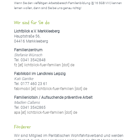
Wenn Sie den vielfältigen Arbeitsbereich Familienbildung (§ 16 SGB VIII) kennen
lernen wollen, dann sind Sie bei uns genau richtig!
Wir sind für Sie da
Lichtblick e.V. Markkleeberg
Hauptstraße 56,
04416 Markkleeberg
Familienzentrum
Stefanie Wünsch
Tel. 0341 3542848
fz [at] lichtblick-fuer-familien [dot] de
FabiMobil im Landkreis Leipzig
Kati Gantke
Tel. 0177 460 23 61
fabimobil [at] lichtblick-fuer-familien [dot] de
Familienlotsin / Aufsuchende präventive Arbeit
Madlen Caßens
Tel. 0341 3542865
apa [at] lichtblick-fuer-familien [dot] de
Förderer
Wir sind Mitglied im Paritätischen Wohlfahrtsverband und werden