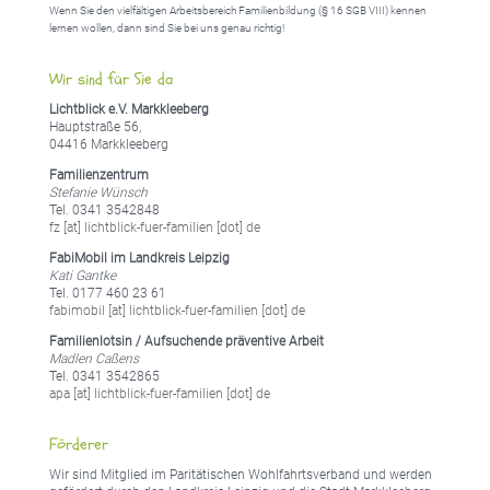
Wenn Sie den vielfältigen Arbeitsbereich Familienbildung (§ 16 SGB VIII) kennen
lernen wollen, dann sind Sie bei uns genau richtig!
Wir sind für Sie da
Lichtblick e.V. Markkleeberg
Hauptstraße 56,
04416 Markkleeberg
Familienzentrum
Stefanie Wünsch
Tel. 0341 3542848
fz [at] lichtblick-fuer-familien [dot] de
FabiMobil im Landkreis Leipzig
Kati Gantke
Tel. 0177 460 23 61
fabimobil [at] lichtblick-fuer-familien [dot] de
Familienlotsin / Aufsuchende präventive Arbeit
Madlen Caßens
Tel. 0341 3542865
apa [at] lichtblick-fuer-familien [dot] de
Förderer
Wir sind Mitglied im Paritätischen Wohlfahrtsverband und werden