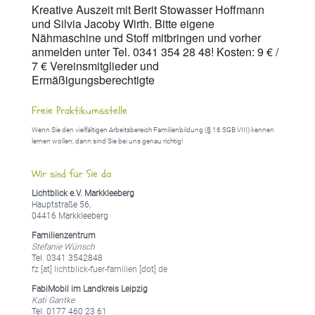
Kreative Auszeit mit Berit Stowasser Hoffmann
und Silvia Jacoby Wirth. Bitte eigene
Nähmaschine und Stoff mitbringen und vorher
anmelden unter Tel. 0341 354 28 48! Kosten: 9 € /
7 € Vereinsmitglieder und
Ermäßigungsberechtigte
Freie Praktikumsstelle
Wenn Sie den vielfältigen Arbeitsbereich Familienbildung (§ 16 SGB VIII) kennen
lernen wollen, dann sind Sie bei uns genau richtig!
Wir sind für Sie da
Lichtblick e.V. Markkleeberg
Hauptstraße 56,
04416 Markkleeberg
Familienzentrum
Stefanie Wünsch
Tel. 0341 3542848
fz [at] lichtblick-fuer-familien [dot] de
FabiMobil im Landkreis Leipzig
Kati Gantke
Tel. 0177 460 23 61