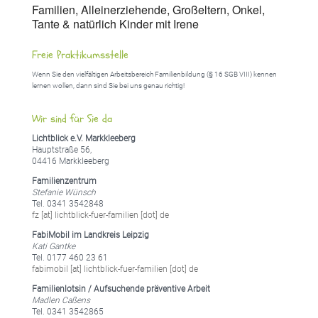
Familien, Alleinerziehende, Großeltern, Onkel,
Tante & natürlich Kinder mit Irene
Freie Praktikumsstelle
Wenn Sie den vielfältigen Arbeitsbereich Familienbildung (§ 16 SGB VIII) kennen
lernen wollen, dann sind Sie bei uns genau richtig!
Wir sind für Sie da
Lichtblick e.V. Markkleeberg
Hauptstraße 56,
04416 Markkleeberg
Familienzentrum
Stefanie Wünsch
Tel. 0341 3542848
fz [at] lichtblick-fuer-familien [dot] de
FabiMobil im Landkreis Leipzig
Kati Gantke
Tel. 0177 460 23 61
fabimobil [at] lichtblick-fuer-familien [dot] de
Familienlotsin / Aufsuchende präventive Arbeit
Madlen Caßens
Tel. 0341 3542865