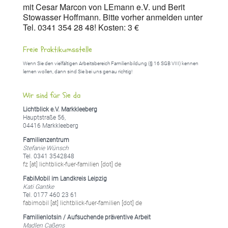
mit Cesar Marcon von LEmann e.V. und Berit
Stowasser Hoffmann. Bitte vorher anmelden unter
Tel. 0341 354 28 48! Kosten: 3 €
Freie Praktikumsstelle
Wenn Sie den vielfältigen Arbeitsbereich Familienbildung (§ 16 SGB VIII) kennen
lernen wollen, dann sind Sie bei uns genau richtig!
Wir sind für Sie da
Lichtblick e.V. Markkleeberg
Hauptstraße 56,
04416 Markkleeberg
Familienzentrum
Stefanie Wünsch
Tel. 0341 3542848
fz [at] lichtblick-fuer-familien [dot] de
FabiMobil im Landkreis Leipzig
Kati Gantke
Tel. 0177 460 23 61
fabimobil [at] lichtblick-fuer-familien [dot] de
Familienlotsin / Aufsuchende präventive Arbeit
Madlen Caßens