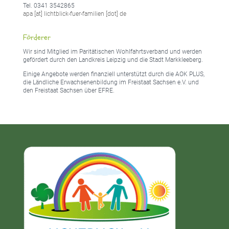
Tel. 0341 3542865
apa [at] lichtblick-fuer-familien [dot] de
Förderer
Wir sind Mitglied im Paritätischen Wohlfahrtsverband und werden
gefördert durch den Landkreis Leipzig und die Stadt Markkleeberg.
Einige Angebote werden finanziell unterstützt durch die AOK PLUS,
die Ländliche Erwachsenenbildung im Freistaat Sachsen e.V. und
den Freistaat Sachsen über EFRE.