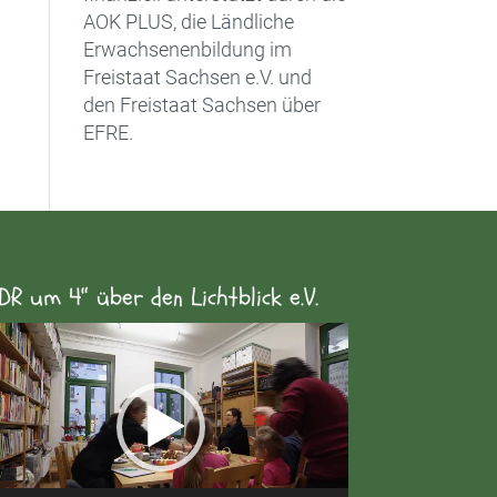
AOK PLUS, die Ländliche
Erwachsenenbildung im
Freistaat Sachsen e.V. und
den Freistaat Sachsen über
EFRE.
DR um 4“ über den Lichtblick e.V.
eo-
yer