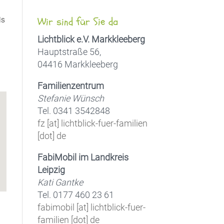
is
Wir sind für Sie da
Lichtblick e.V. Markkleeberg
Hauptstraße 56,
04416 Markkleeberg
Office 365
Outlook Live
Familienzentrum
Stefanie Wünsch
Tel. 0341 3542848
fz [at] lichtblick-fuer-familien
[dot] de
FabiMobil im Landkreis
Leipzig
Kati Gantke
Tel. 0177 460 23 61
fabimobil [at] lichtblick-fuer-
familien [dot] de