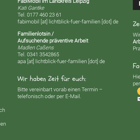
FabiMobil im Landkreis Leipzig
Kati Gantke
Tel. 0177 460 23 61
fabimobil [at] lichtblick-fuer-familien [dot] de
Ze
Familienlotsin /
Wi
Aufsuchende präventive Arbeit
Arb
Madlen Caßens
Pra
Tel. 0341 3542865
apa [at] lichtblick-fuer-familien [dot] de
Fa
Hie
Wir haben Zeit für euch:
per
Bitte vereinbart vorab einen Termin –
telefonisch oder per E-Mail.
uch
ren