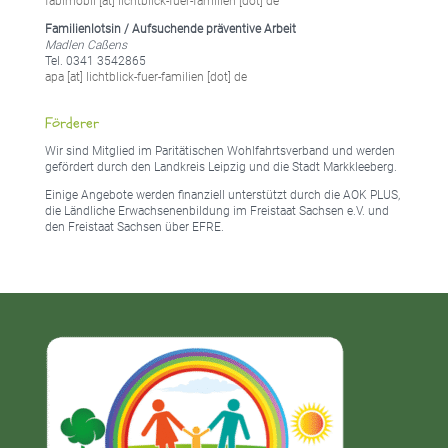
fabimobil [at] lichtblick-fuer-familien [dot] de
Familienlotsin / Aufsuchende präventive Arbeit
Madlen Caßens
Tel. 0341 3542865
apa [at] lichtblick-fuer-familien [dot] de
Förderer
Wir sind Mitglied im Paritätischen Wohlfahrtsverband und werden
gefördert durch den Landkreis Leipzig und die Stadt Markkleeberg.
Einige Angebote werden finanziell unterstützt durch die AOK PLUS,
die Ländliche Erwachsenenbildung im Freistaat Sachsen e.V. und
den Freistaat Sachsen über EFRE.