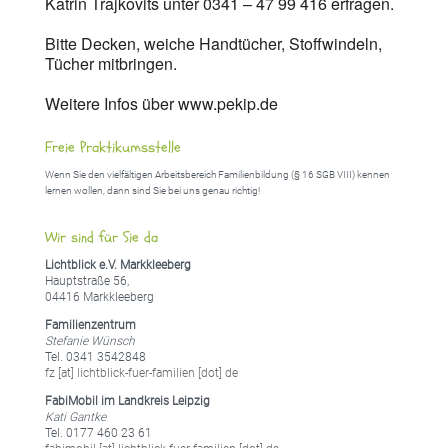
Katrin Trajkovits unter 0341 – 47 99 416 erfragen.
Bitte Decken, weiche Handtücher, Stoffwindeln,
Tücher mitbringen.
Weitere Infos über www.pekip.de
Freie Praktikumsstelle
Wenn Sie den vielfältigen Arbeitsbereich Familienbildung (§ 16 SGB VIII) kennen
lernen wollen, dann sind Sie bei uns genau richtig!
Wir sind für Sie da
Lichtblick e.V. Markkleeberg
Hauptstraße 56,
04416 Markkleeberg
Familienzentrum
Stefanie Wünsch
Tel. 0341 3542848
fz [at] lichtblick-fuer-familien [dot] de
FabiMobil im Landkreis Leipzig
Kati Gantke
Tel. 0177 460 23 61