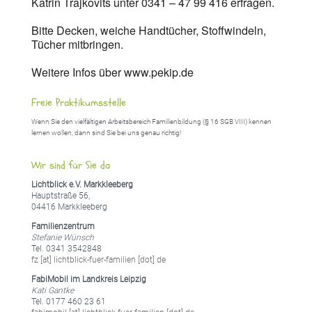
Katrin Trajkovits unter 0341 – 47 99 416 erfragen.
Bitte Decken, weiche Handtücher, Stoffwindeln,
Tücher mitbringen.
Weitere Infos über www.pekip.de
Freie Praktikumsstelle
Wenn Sie den vielfältigen Arbeitsbereich Familienbildung (§ 16 SGB VIII) kennen
lernen wollen, dann sind Sie bei uns genau richtig!
Wir sind für Sie da
Lichtblick e.V. Markkleeberg
Hauptstraße 56,
04416 Markkleeberg
Familienzentrum
Stefanie Wünsch
Tel. 0341 3542848
fz [at] lichtblick-fuer-familien [dot] de
FabiMobil im Landkreis Leipzig
Kati Gantke
Tel. 0177 460 23 61