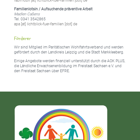
fabimobil [at] lichtblick-fuer-familien [dot] de
Familienlotsin / Aufsuchende präventive Arbeit
Madlen Caßens
Tel. 0341 3542865
apa [at] lichtblick-fuer-familien [dot] de
Förderer
Wir sind Mitglied im Paritätischen Wohlfahrtsverband und werden
gefördert durch den Landkreis Leipzig und die Stadt Markkleeberg.
Einige Angebote werden finanziell unterstützt durch die AOK PLUS,
die Ländliche Erwachsenenbildung im Freistaat Sachsen e.V. und
den Freistaat Sachsen über EFRE.