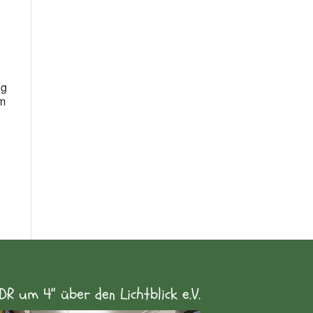
n
ng
em
DR um 4“ über den Lichtblick e.V.