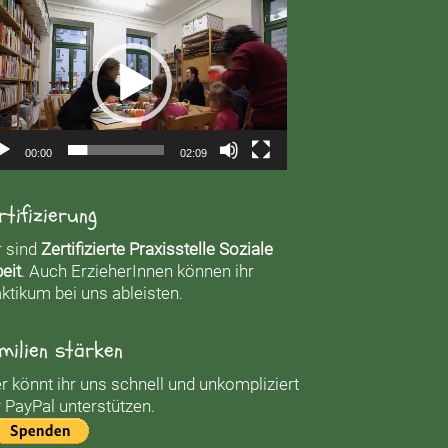
eo-
yer
00:00
02:09
rtifizierung
r sind
Zertifizierte Praxisstelle Soziale
eit
. Auch ErzieherInnen können ihr
ktikum bei uns ableisten.
milien stärken
r könnt ihr uns schnell und unkompliziert
 PayPal unterstützen.