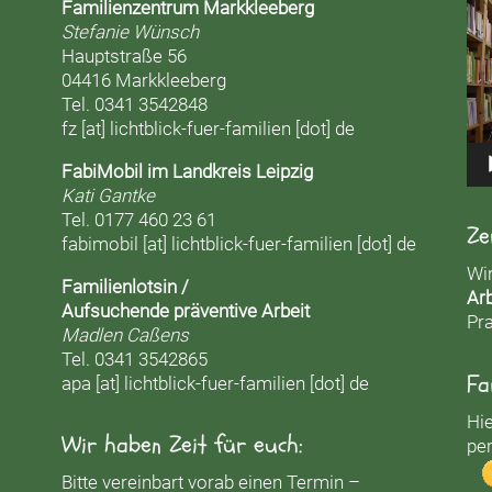
Vid
Familienzentrum Markkleeberg
Pla
Stefanie Wünsch
Hauptstraße 56
04416 Markkleeberg
Tel. 0341 3542848
fz [at] lichtblick-fuer-familien [dot] de
FabiMobil im Landkreis Leipzig
Kati Gantke
Tel. 0177 460 23 61
Ze
fabimobil [at] lichtblick-fuer-familien [dot] de
Wi
Familienlotsin /
Arb
Aufsuchende präventive Arbeit
Pra
Madlen Caßens
Tel. 0341 3542865
Fa
apa [at] lichtblick-fuer-familien [dot] de
Hie
Wir haben Zeit für euch:
per
Bitte vereinbart vorab einen Termin –