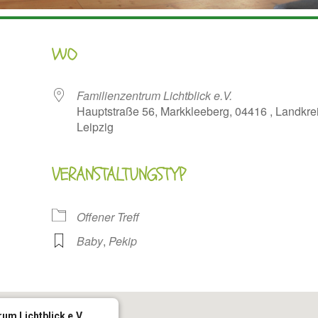
WO
Familienzentrum Lichtblick e.V.
Hauptstraße 56, Markkleeberg, 04416 , Landkre
Leipzig
VERANSTALTUNGSTYP
oogle Kalender
iCalendar
Offener Treff
Baby
,
Pekip
um Lichtblick e.V.