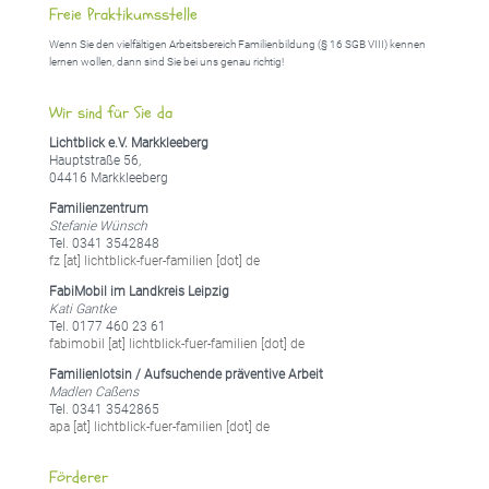
Freie Praktikumsstelle
Wenn Sie den vielfältigen Arbeitsbereich Familienbildung (§ 16 SGB VIII) kennen
lernen wollen, dann sind Sie bei uns genau richtig!
Wir sind für Sie da
Lichtblick e.V. Markkleeberg
Hauptstraße 56,
04416 Markkleeberg
Familienzentrum
Stefanie Wünsch
Tel. 0341 3542848
fz [at] lichtblick-fuer-familien [dot] de
FabiMobil im Landkreis Leipzig
Kati Gantke
Tel. 0177 460 23 61
fabimobil [at] lichtblick-fuer-familien [dot] de
Familienlotsin / Aufsuchende präventive Arbeit
Madlen Caßens
Tel. 0341 3542865
apa [at] lichtblick-fuer-familien [dot] de
Förderer