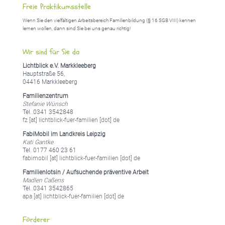
Freie Praktikumsstelle
Wenn Sie den vielfältigen Arbeitsbereich Familienbildung (§ 16 SGB VIII) kennen
lernen wollen, dann sind Sie bei uns genau richtig!
Wir sind für Sie da
Lichtblick e.V. Markkleeberg
Hauptstraße 56,
04416 Markkleeberg
Familienzentrum
Stefanie Wünsch
Tel. 0341 3542848
fz [at] lichtblick-fuer-familien [dot] de
FabiMobil im Landkreis Leipzig
Kati Gantke
Tel. 0177 460 23 61
fabimobil [at] lichtblick-fuer-familien [dot] de
Familienlotsin / Aufsuchende präventive Arbeit
Madlen Caßens
Tel. 0341 3542865
apa [at] lichtblick-fuer-familien [dot] de
Förderer