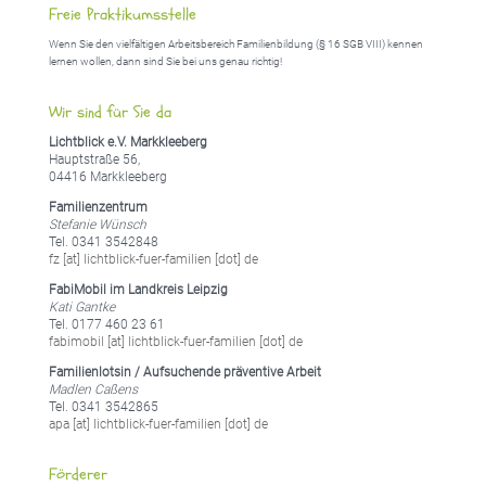
Freie Praktikumsstelle
Wenn Sie den vielfältigen Arbeitsbereich Familienbildung (§ 16 SGB VIII) kennen
lernen wollen, dann sind Sie bei uns genau richtig!
Wir sind für Sie da
Lichtblick e.V. Markkleeberg
Hauptstraße 56,
04416 Markkleeberg
Familienzentrum
Stefanie Wünsch
Tel. 0341 3542848
fz [at] lichtblick-fuer-familien [dot] de
FabiMobil im Landkreis Leipzig
Kati Gantke
Tel. 0177 460 23 61
fabimobil [at] lichtblick-fuer-familien [dot] de
Familienlotsin / Aufsuchende präventive Arbeit
Madlen Caßens
Tel. 0341 3542865
apa [at] lichtblick-fuer-familien [dot] de
Förderer