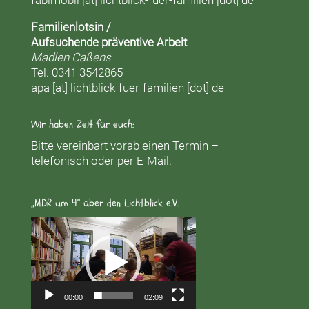
fabimobil [at] lichtblick-fuer-familien [dot] de
Familienlotsin /
Aufsuchende präventive Arbeit
Madlen Caßens
Tel. 0341 3542865
apa [at] lichtblick-fuer-familien [dot] de
Wir haben Zeit für euch:
Bitte vereinbart vorab einen Termin –
telefonisch oder per E-Mail.
„MDR um 4“ über den Lichtblick e.V.
Video-
Player
00:00
02:09