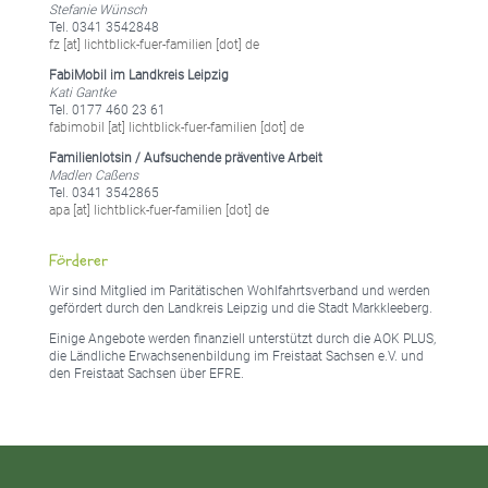
Stefanie Wünsch
Tel. 0341 3542848
fz [at] lichtblick-fuer-familien [dot] de
FabiMobil im Landkreis Leipzig
Kati Gantke
Tel. 0177 460 23 61
fabimobil [at] lichtblick-fuer-familien [dot] de
Familienlotsin / Aufsuchende präventive Arbeit
Madlen Caßens
Tel. 0341 3542865
apa [at] lichtblick-fuer-familien [dot] de
Förderer
Wir sind Mitglied im Paritätischen Wohlfahrtsverband und werden
gefördert durch den Landkreis Leipzig und die Stadt Markkleeberg.
Einige Angebote werden finanziell unterstützt durch die AOK PLUS,
die Ländliche Erwachsenenbildung im Freistaat Sachsen e.V. und
den Freistaat Sachsen über EFRE.