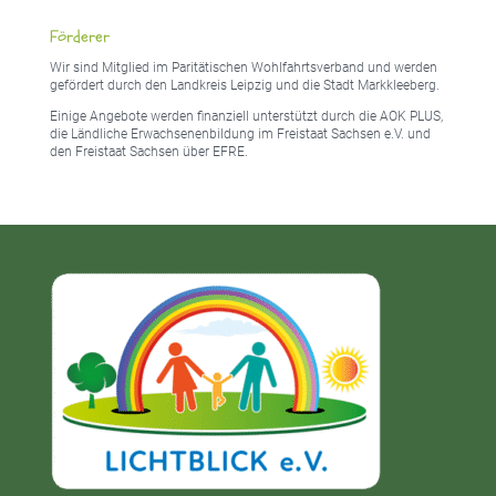
Förderer
Wir sind Mitglied im Paritätischen Wohlfahrtsverband und werden
gefördert durch den Landkreis Leipzig und die Stadt Markkleeberg.
Einige Angebote werden finanziell unterstützt durch die AOK PLUS,
die Ländliche Erwachsenenbildung im Freistaat Sachsen e.V. und
den Freistaat Sachsen über EFRE.