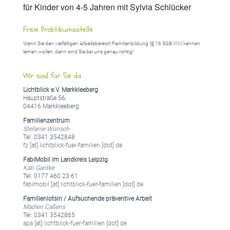
für Kinder von 4-5 Jahren mit Sylvia Schlücker
Freie Praktikumsstelle
Wenn Sie den vielfältigen Arbeitsbereich Familienbildung (§ 16 SGB VIII) kennen
lernen wollen, dann sind Sie bei uns genau richtig!
Wir sind für Sie da
Lichtblick e.V. Markkleeberg
Hauptstraße 56,
04416 Markkleeberg
Familienzentrum
Stefanie Wünsch
Tel. 0341 3542848
fz [at] lichtblick-fuer-familien [dot] de
FabiMobil im Landkreis Leipzig
Kati Gantke
Tel. 0177 460 23 61
fabimobil [at] lichtblick-fuer-familien [dot] de
Familienlotsin / Aufsuchende präventive Arbeit
Madlen Caßens
Tel. 0341 3542865
apa [at] lichtblick-fuer-familien [dot] de