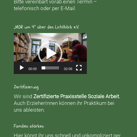
Bitte vereinbart vorab einen Termin –
telefonisch oder per E-Mail.
„MDR um 4“ über den Lichtblick e.V.
Video-
Player
00:00
02:09
Zertifizierung
Wir sind
Zertifizierte Praxisstelle Soziale Arbeit
.
Auch ErzieherInnen können ihr Praktikum bei
uns ableisten.
Familien stärken
Hier könnt ihr uns schnell und unkompliziert per