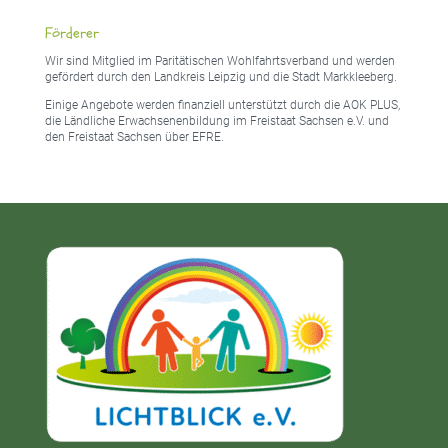
Förderer
Wir sind Mitglied im Paritätischen Wohlfahrtsverband und werden
gefördert durch den Landkreis Leipzig und die Stadt Markkleeberg.
Einige Angebote werden finanziell unterstützt durch die AOK PLUS,
die Ländliche Erwachsenenbildung im Freistaat Sachsen e.V. und
den Freistaat Sachsen über EFRE.