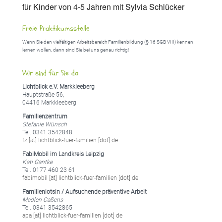
für Kinder von 4-5 Jahren mit Sylvia Schlücker
Freie Praktikumsstelle
Wenn Sie den vielfältigen Arbeitsbereich Familienbildung (§ 16 SGB VIII) kennen
lernen wollen, dann sind Sie bei uns genau richtig!
Wir sind für Sie da
Lichtblick e.V. Markkleeberg
Hauptstraße 56,
04416 Markkleeberg
Familienzentrum
Stefanie Wünsch
Tel. 0341 3542848
fz [at] lichtblick-fuer-familien [dot] de
FabiMobil im Landkreis Leipzig
Kati Gantke
Tel. 0177 460 23 61
fabimobil [at] lichtblick-fuer-familien [dot] de
Familienlotsin / Aufsuchende präventive Arbeit
Madlen Caßens
Tel. 0341 3542865
apa [at] lichtblick-fuer-familien [dot] de