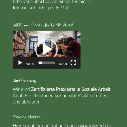
Bitte vereinbart vorab einen Termin –
telefonisch oder per E-Mail.
„MDR um 4“ über den Lichtblick e.V.
Video-
Player
00:00
02:09
Zertifizierung
Wir sind
Zertifizierte Praxisstelle Soziale Arbeit
.
Auch ErzieherInnen können ihr Praktikum bei
uns ableisten.
Familien stärken
Hier könnt ihr uns schnell und unkompliziert per