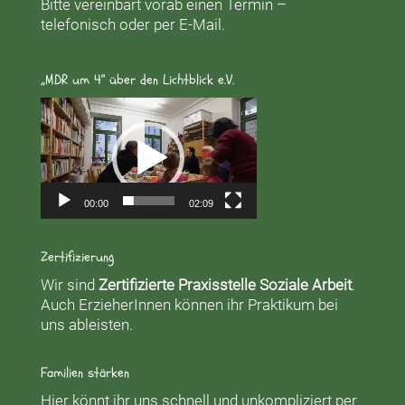
Bitte vereinbart vorab einen Termin –
telefonisch oder per E-Mail.
„MDR um 4“ über den Lichtblick e.V.
Video-
Player
00:00
02:09
Zertifizierung
Wir sind
Zertifizierte Praxisstelle Soziale Arbeit
.
Auch ErzieherInnen können ihr Praktikum bei
uns ableisten.
Familien stärken
Hier könnt ihr uns schnell und unkompliziert per