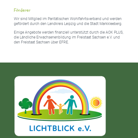
Förderer
Wir sind Mitglied im Paritätischen Wohlfahrtsverband und werden
gefördert durch den Landkreis Leipzig und die Stadt Markkleeberg.
Einige Angebote werden finanziell unterstützt durch die AOK PLUS,
die Ländliche Erwachsenenbildung im Freistaat Sachsen e.V. und
den Freistaat Sachsen über EFRE.