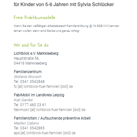
für Kinder von 5-6 Jahren mit Sylvia Schlücker
Freie Praktikumsstelle
Wenn Sie den vielfältigen Arbeitsbereich Familienbildung (§ 16 SGB VIII) kennen
lernen wollen, dann sind Sie bei uns genau richtig!
Wir sind für Sie da
Lichtblick e.V. Markkleeberg
Hauptstraße 56,
04416 Markkleeberg
Familienzentrum
Stefanie Wünsch
Tel. 0341 3542848
fz [at] lichtblick-fuer-familien [dot] de
FabiMobil im Landkreis Leipzig
Kati Gantke
Tel. 0177 460 23 61
fabimobil [at] lichtblick-fuer-familien [dot] de
Familienlotsin / Aufsuchende präventive Arbeit
Madlen Caßens
Tel. 0341 3542865
apa [at] lichtblick-fuer-familien [dot] de