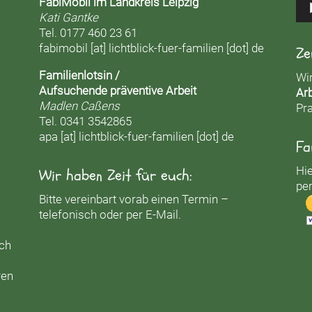
FabiMobil im Landkreis Leipzig
Kati Gantke
Tel. 0177 460 23 61
fabimobil [at] lichtblick-fuer-familien [dot] de
Ze
Familienlotsin /
Wi
Aufsuchende präventive Arbeit
Arb
Madlen Caßens
Pra
Tel. 0341 3542865
apa [at] lichtblick-fuer-familien [dot] de
Fa
Hie
Wir haben Zeit für euch:
per
Bitte vereinbart vorab einen Termin –
telefonisch oder per E-Mail.
uch
ren