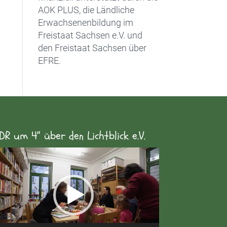
AOK PLUS, die Ländliche
Erwachsenenbildung im
Freistaat Sachsen e.V. und
den Freistaat Sachsen über
EFRE.
DR um 4“ über den Lichtblick e.V.
eo-
yer