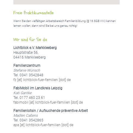
Freie Praktikumsstelle
Wenn Sie den vielfältigen Arbeitsbereich Familienbildung (§ 16 SGB VIII) kennen
lernen wollen, dann sind Sie bei uns genau richtig!
Wir sind für Sie da
Lichtblick e.V. Markkleeberg
Hauptstraße 56,
04416 Markkleeberg
Familienzentrum
Stefanie Wünsch
Tel. 0341 3542848
fz [at] lichtblick-fuer-familien [dot] de
FabiMobil im Landkreis Leipzig
Kati Gantke
Tel. 0177 460 23 61
fabimobil [at] lichtblick-fuer-familien [dot] de
Familienlotsin / Aufsuchende präventive Arbeit
Madlen Caßens
Tel. 0341 3542865
apa [at] lichtblick-fuer-familien [dot] de