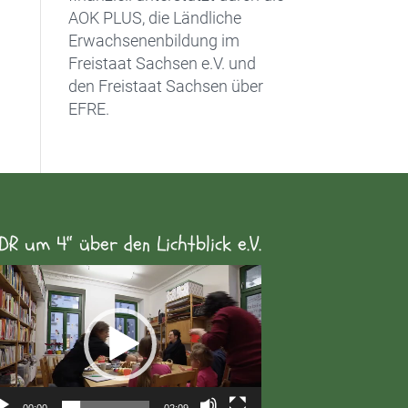
AOK PLUS, die Ländliche
Erwachsenenbildung im
Freistaat Sachsen e.V. und
den Freistaat Sachsen über
EFRE.
DR um 4“ über den Lichtblick e.V.
eo-
yer
00:00
02:09