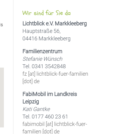
Wir sind für Sie da
Lichtblick e.V. Markkleeberg
is
Hauptstraße 56,
04416 Markkleeberg
Familienzentrum
Office 365
Outlook Live
Stefanie Wünsch
Tel. 0341 3542848
fz [at] lichtblick-fuer-familien
[dot] de
FabiMobil im Landkreis
Leipzig
Kati Gantke
Tel. 0177 460 23 61
fabimobil [at] lichtblick-fuer-
familien [dot] de