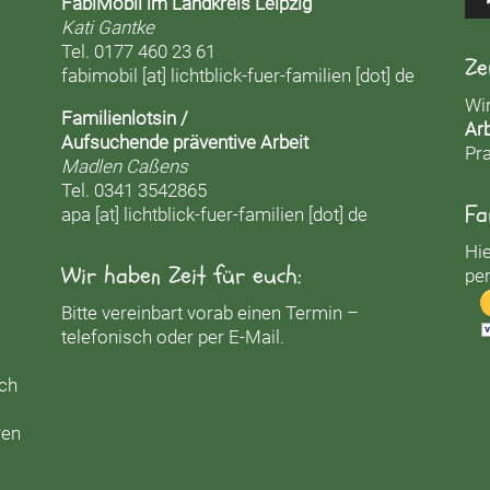
FabiMobil im Landkreis Leipzig
Kati Gantke
Tel. 0177 460 23 61
Ze
fabimobil [at] lichtblick-fuer-familien [dot] de
Wi
Familienlotsin /
Arb
Aufsuchende präventive Arbeit
Pra
Madlen Caßens
Tel. 0341 3542865
Fa
apa [at] lichtblick-fuer-familien [dot] de
Hie
Wir haben Zeit für euch:
per
Bitte vereinbart vorab einen Termin –
telefonisch oder per E-Mail.
uch
ren