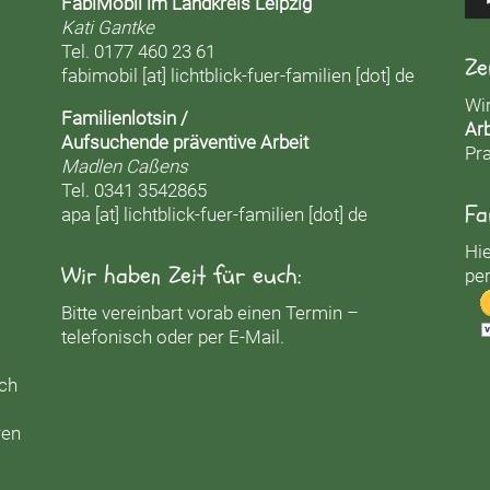
FabiMobil im Landkreis Leipzig
Kati Gantke
Tel. 0177 460 23 61
Ze
fabimobil [at] lichtblick-fuer-familien [dot] de
Wi
Familienlotsin /
Arb
Aufsuchende präventive Arbeit
Pra
Madlen Caßens
Tel. 0341 3542865
Fa
apa [at] lichtblick-fuer-familien [dot] de
Hie
Wir haben Zeit für euch:
per
Bitte vereinbart vorab einen Termin –
telefonisch oder per E-Mail.
uch
ren