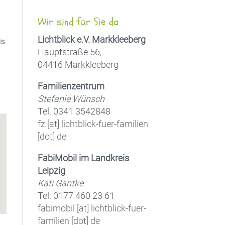
Wir sind für Sie da
Lichtblick e.V. Markkleeberg
is
Hauptstraße 56,
04416 Markkleeberg
Familienzentrum
Office 365
Outlook Live
Stefanie Wünsch
Tel. 0341 3542848
fz [at] lichtblick-fuer-familien
[dot] de
FabiMobil im Landkreis
Leipzig
Kati Gantke
Tel. 0177 460 23 61
fabimobil [at] lichtblick-fuer-
familien [dot] de