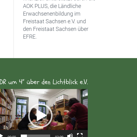
AOK PLUS, die Ländliche
Erwachsenenbildung im
Freistaat Sachsen e.V. und
den Freistaat Sachsen über
EFRE.
DR um 4“ über den Lichtblick e.V.
eo-
yer
00:00
02:09