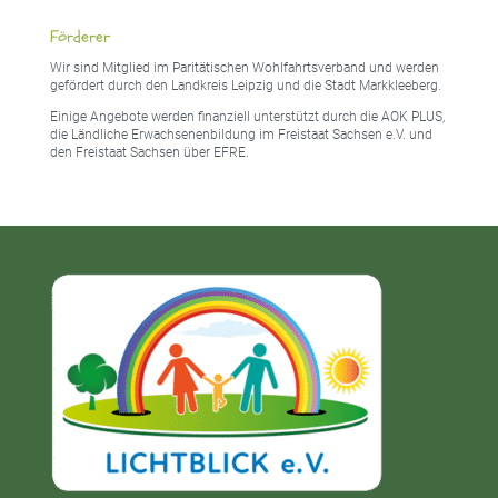
Förderer
Wir sind Mitglied im Paritätischen Wohlfahrtsverband und werden
gefördert durch den Landkreis Leipzig und die Stadt Markkleeberg.
Einige Angebote werden finanziell unterstützt durch die AOK PLUS,
die Ländliche Erwachsenenbildung im Freistaat Sachsen e.V. und
den Freistaat Sachsen über EFRE.