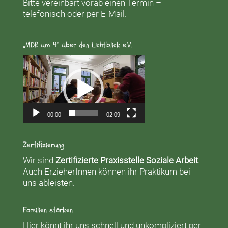
Bitte vereinbart vorab einen Termin –
telefonisch oder per E-Mail.
„MDR um 4“ über den Lichtblick e.V.
Video-
Player
00:00
02:09
Zertifizierung
Wir sind
Zertifizierte Praxisstelle Soziale Arbeit
.
Auch ErzieherInnen können ihr Praktikum bei
uns ableisten.
Familien stärken
Hier könnt ihr uns schnell und unkompliziert per