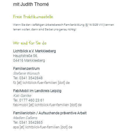
mit Judith Thomé
Freie Praktikumsstelle
Wenn Sie den vielfältigen Arbeitsbereich Familienbildung (§ 16 SGB VIII) kennen
lernen wollen, dann sind Sie bei uns genau richtig!
Wir sind für Sie da
Lichtblick e.V. Markkleeberg
Hauptstraße 56,
04416 Markkleeberg
Familienzentrum
Stefanie Wünsch
Tel. 0341 3542848
fz [at] lichtblick-fuer-familien [dot] de
FabiMobil im Landkreis Leipzig
Kati Gantke
Tel. 0177 460 23 61
fabimobil [at] lichtblick-fuer-familien [dot] de
Familienlotsin / Aufsuchende präventive Arbeit
Madlen Caßens
Tel. 0341 3542865
apa [at] lichtblick-fuer-familien [dot] de