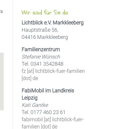
is
Wir sind für Sie da
Lichtblick e.V. Markkleeberg
Hauptstraße 56,
04416 Markkleeberg
Office 365
Outlook Live
Familienzentrum
Stefanie Wünsch
Tel. 0341 3542848
fz [at] lichtblick-fuer-familien
[dot] de
FabiMobil im Landkreis
Leipzig
Kati Gantke
Tel. 0177 460 23 61
fabimobil [at] lichtblick-fuer-
familien [dot] de