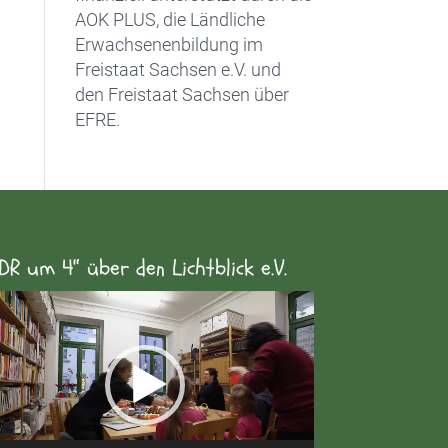
AOK PLUS, die Ländliche
Erwachsenenbildung im
Freistaat Sachsen e.V. und
den Freistaat Sachsen über
EFRE.
DR um 4“ über den Lichtblick e.V.
eo-
yer