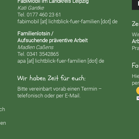
FabiMobil im Landkreis Leipzig
Kati Gantke
Tel. 0177 460 23 61
fabimobil [at] lichtblick-fuer-familien [dot] de
Ze
Familienlotsin /
Wi
Aufsuchende präventive Arbeit
Arb
Madlen Caßens
Pra
Tel. 0341 3542865
apa [at] lichtblick-fuer-familien [dot] de
Fa
Hie
Wir haben Zeit für euch:
per
Bitte vereinbart vorab einen Termin –
telefonisch oder per E-Mail.
uch
ren