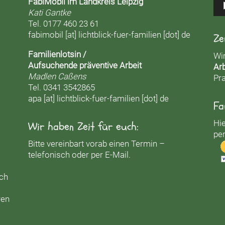
FabiMobil im Landkreis Leipzig
Kati Gantke
Tel. 0177 460 23 61
fabimobil [at] lichtblick-fuer-familien [dot] de
Ze
Familienlotsin /
Wi
Aufsuchende präventive Arbeit
Arb
Madlen Caßens
Pra
Tel. 0341 3542865
apa [at] lichtblick-fuer-familien [dot] de
Fa
Hie
Wir haben Zeit für euch:
per
Bitte vereinbart vorab einen Termin –
telefonisch oder per E-Mail.
uch
ren