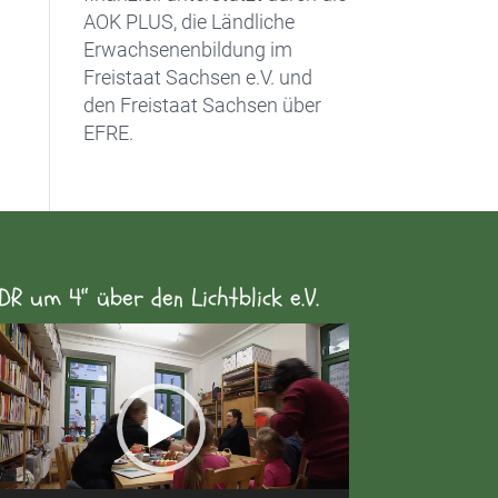
AOK PLUS, die Ländliche
Erwachsenenbildung im
Freistaat Sachsen e.V. und
den Freistaat Sachsen über
EFRE.
DR um 4“ über den Lichtblick e.V.
eo-
yer