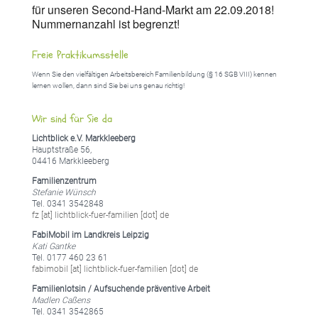
für unseren Second-Hand-Markt am 22.09.2018!
Nummernanzahl ist begrenzt!
Freie Praktikumsstelle
Wenn Sie den vielfältigen Arbeitsbereich Familienbildung (§ 16 SGB VIII) kennen
lernen wollen, dann sind Sie bei uns genau richtig!
Wir sind für Sie da
Lichtblick e.V. Markkleeberg
Hauptstraße 56,
04416 Markkleeberg
Familienzentrum
Stefanie Wünsch
Tel. 0341 3542848
fz [at] lichtblick-fuer-familien [dot] de
FabiMobil im Landkreis Leipzig
Kati Gantke
Tel. 0177 460 23 61
fabimobil [at] lichtblick-fuer-familien [dot] de
Familienlotsin / Aufsuchende präventive Arbeit
Madlen Caßens
Tel. 0341 3542865