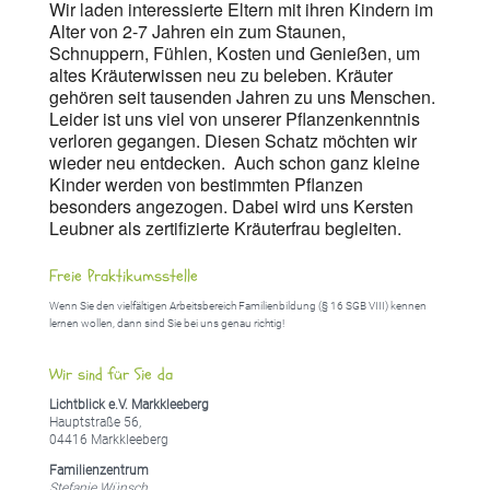
Wir laden interessierte Eltern mit ihren Kindern im
Alter von 2-7 Jahren ein zum Staunen,
Schnuppern, Fühlen, Kosten und Genießen, um
altes Kräuterwissen neu zu beleben. Kräuter
gehören seit tausenden Jahren zu uns Menschen.
Leider ist uns viel von unserer Pflanzenkenntnis
verloren gegangen. Diesen Schatz möchten wir
wieder neu entdecken. Auch schon ganz kleine
Kinder werden von bestimmten Pflanzen
besonders angezogen. Dabei wird uns Kersten
Leubner als zertifizierte Kräuterfrau begleiten.
Freie Praktikumsstelle
Wenn Sie den vielfältigen Arbeitsbereich Familienbildung (§ 16 SGB VIII) kennen
lernen wollen, dann sind Sie bei uns genau richtig!
Wir sind für Sie da
Lichtblick e.V. Markkleeberg
Hauptstraße 56,
04416 Markkleeberg
Familienzentrum
Stefanie Wünsch