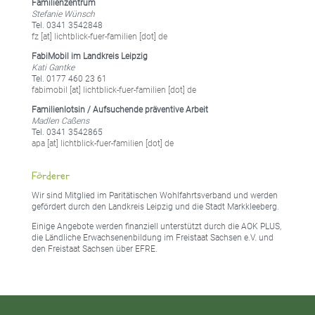
Familienzentrum
Stefanie Wünsch
Tel. 0341 3542848
fz [at] lichtblick-fuer-familien [dot] de
FabiMobil im Landkreis Leipzig
Kati Gantke
Tel. 0177 460 23 61
fabimobil [at] lichtblick-fuer-familien [dot] de
Familienlotsin / Aufsuchende präventive Arbeit
Madlen Caßens
Tel. 0341 3542865
apa [at] lichtblick-fuer-familien [dot] de
Förderer
Wir sind Mitglied im Paritätischen Wohlfahrtsverband und werden
gefördert durch den Landkreis Leipzig und die Stadt Markkleeberg.
Einige Angebote werden finanziell unterstützt durch die AOK PLUS,
die Ländliche Erwachsenenbildung im Freistaat Sachsen e.V. und
den Freistaat Sachsen über EFRE.