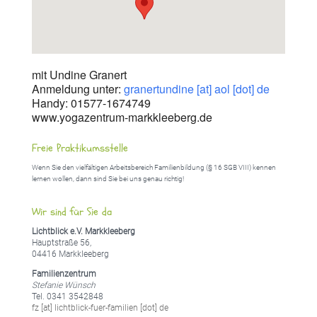
mit Undine Granert
Anmeldung unter:
granertundine [at] aol [dot] de
Handy: 01577-1674749
www.yogazentrum-markkleeberg.de
Freie Praktikumsstelle
Wenn Sie den vielfältigen Arbeitsbereich Familienbildung (§ 16 SGB VIII) kennen
lernen wollen, dann sind Sie bei uns genau richtig!
Wir sind für Sie da
Lichtblick e.V. Markkleeberg
Hauptstraße 56,
04416 Markkleeberg
Familienzentrum
Stefanie Wünsch
Tel. 0341 3542848
fz [at] lichtblick-fuer-familien [dot] de