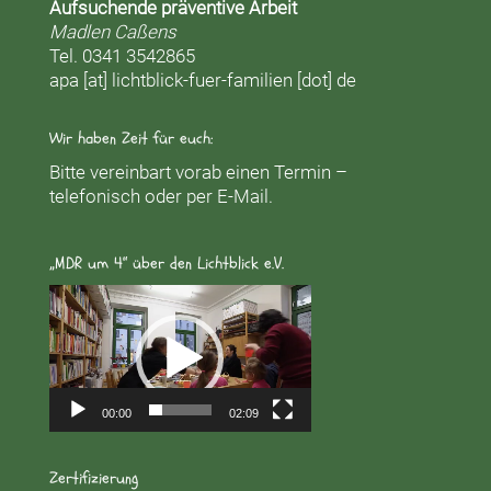
Aufsuchende präventive Arbeit
Madlen Caßens
Tel. 0341 3542865
apa [at] lichtblick-fuer-familien [dot] de
Wir haben Zeit für euch:
Bitte vereinbart vorab einen Termin –
telefonisch oder per E-Mail.
„MDR um 4“ über den Lichtblick e.V.
Video-
Player
00:00
02:09
Zertifizierung