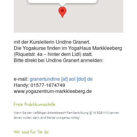
mit der Kursleiterin Undine Granert.
Die Yogakurse finden im YogaHaus Markkleeberg
(Riquetstr. 4a – hinter dem Lidl) statt.
Bitte direkt bei Undine Granert anmelden:
e-mail:
granertundine [at] aol [dot] de
Handy: 01577-1674749
www.yogazentrum-markkleeberg.de
Freie Praktikumsstelle
Wenn Sie den vielfältigen Arbeitsbereich Familienbildung (§ 16 SGB VIII) kennen
lernen wollen, dann sind Sie bei uns genau richtig!
Wir sind für Sie da