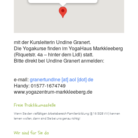
mit der Kursleiterin Undine Granert.
Die Yogakurse finden im YogaHaus Markkleeberg
(Riquetstr. 4a – hinter dem Lidl) statt.
Bitte direkt bei Undine Granert anmelden:
e-mail:
granertundine [at] aol [dot] de
Handy: 01577-1674749
www.yogazentrum-markkleeberg.de
Freie Praktikumsstelle
Wenn Sie den vielfältigen Arbeitsbereich Familienbildung (§ 16 SGB VIII) kennen
lernen wollen, dann sind Sie bei uns genau richtig!
Wir sind für Sie da