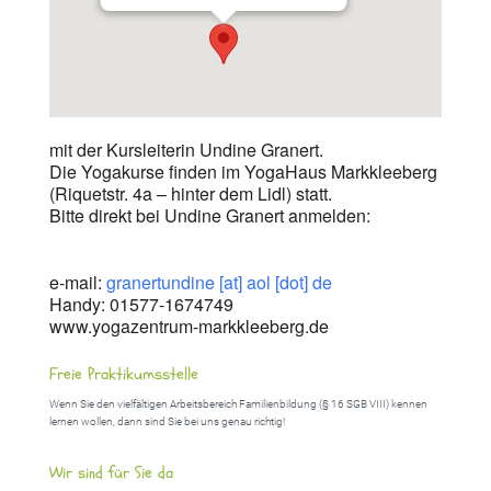
mit der Kursleiterin Undine Granert.
Die Yogakurse finden im YogaHaus Markkleeberg
(Riquetstr. 4a – hinter dem Lidl) statt.
Bitte direkt bei Undine Granert anmelden:
e-mail:
granertundine [at] aol [dot] de
Handy: 01577-1674749
www.yogazentrum-markkleeberg.de
Freie Praktikumsstelle
Wenn Sie den vielfältigen Arbeitsbereich Familienbildung (§ 16 SGB VIII) kennen
lernen wollen, dann sind Sie bei uns genau richtig!
Wir sind für Sie da